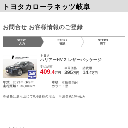
トヨタカローラネッツ岐阜
お問合せ お客様情報のご登録
STEP1
STEP2
STEP3
入力
確認
完了
トヨタ
ハリアーHV Z レザーパッケージ
支払総額
車両価格
諸費用
409
.4
395
14
.4
万円
万円
万円
年式 :
2023年 (R5年)
車検 :
車検整備付
走行距離 :
36,000km
カラー :
黒
※価格は展示店にて8月登録の場合 ※消費税10%込み