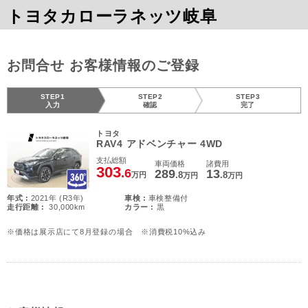
トヨタカローラネッツ岐阜
お問合せ お客様情報のご登録
STEP1
STEP2
STEP3
入力
確認
完了
トヨタ
RAV4 アドベンチャー 4WD
支払総額
車両価格
諸費用
303
.6
289
13
.8
.8
万円
万円
万円
年式 :
2021年 (R3年)
車検 :
車検整備付
走行距離 :
30,000km
カラー :
黒
※価格は展示店にて8月登録の場合 ※消費税10%込み