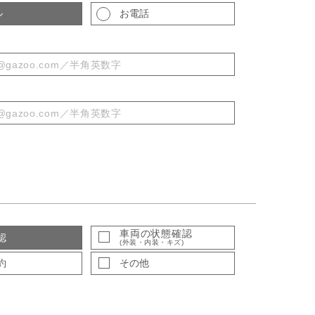
ル
お電話
車両の状態確認
認
(外装・内装・キズ)
約
その他