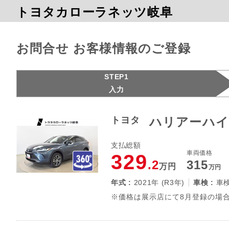
トヨタカローラネッツ岐阜
お問合せ お客様情報のご登録
STEP1
入力
トヨタ
ハリアーハイ
支払総額
車両価格
329
.2
315
万円
万円
年式 :
2021年 (R3年)
車検 :
車
※価格は展示店にて8月登録の場合