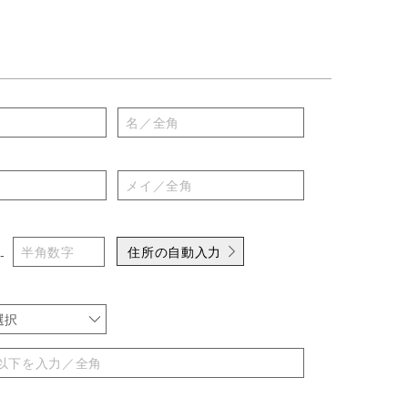
住所の自動入力
-
選択