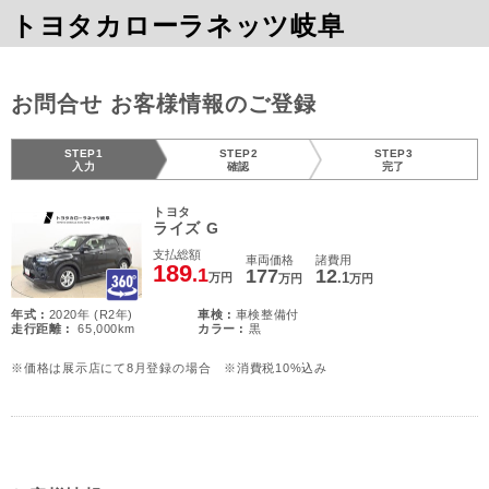
トヨタカローラネッツ岐阜
お問合せ お客様情報のご登録
STEP1
STEP2
STEP3
入力
確認
完了
トヨタ
ライズ G
支払総額
車両価格
諸費用
189
.1
177
12
.1
万円
万円
万円
年式 :
2020年 (R2年)
車検 :
車検整備付
走行距離 :
65,000km
カラー :
黒
※価格は展示店にて8月登録の場合 ※消費税10%込み