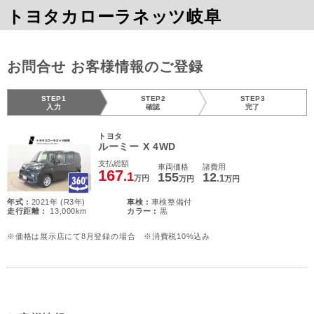
トヨタカローラネッツ岐阜
お問合せ お客様情報のご登録
STEP1
STEP2
STEP3
入力
確認
完了
トヨタ
ルーミー X 4WD
支払総額
車両価格
諸費用
167
.1
155
12
.1
万円
万円
万円
年式 :
2021年 (R3年)
車検 :
車検整備付
走行距離 :
13,000km
カラー :
黒
※価格は展示店にて8月登録の場合 ※消費税10%込み