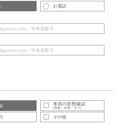
ル
お電話
車両の状態確認
認
(外装・内装・キズ)
約
その他