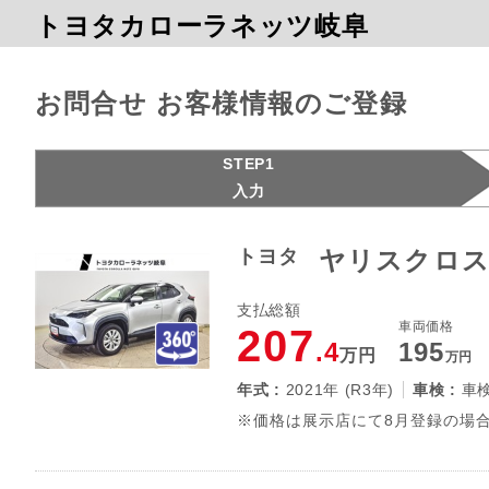
トヨタカローラネッツ岐阜
お問合せ お客様情報のご登録
STEP1
入力
トヨタ
ヤリスクロス
支払総額
車両価格
207
.4
195
万円
万円
年式 :
2021年 (R3年)
車検 :
車
※価格は展示店にて8月登録の場合