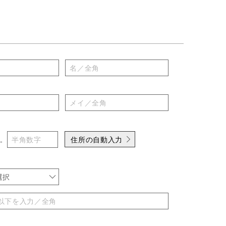
住所の自動入力
-
選択