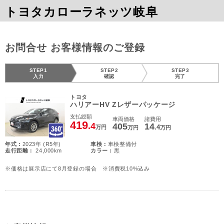
トヨタカローラネッツ岐阜
お問合せ お客様情報のご登録
STEP1
STEP2
STEP3
入力
確認
完了
トヨタ
ハリアーHV Zレザーパッケージ
支払総額
車両価格
諸費用
419
.4
405
14
.4
万円
万円
万円
年式 :
2023年 (R5年)
車検 :
車検整備付
走行距離 :
24,000km
カラー :
黒
※価格は展示店にて8月登録の場合 ※消費税10%込み