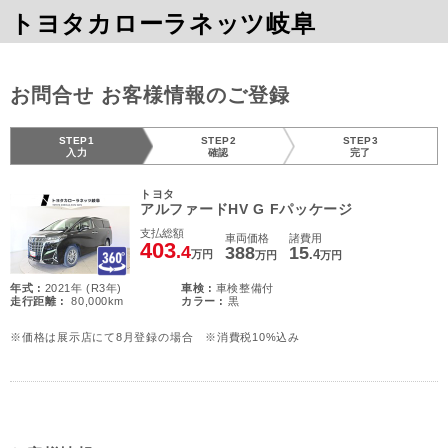
トヨタカローラネッツ岐阜
お問合せ お客様情報のご登録
STEP1
STEP2
STEP3
入力
確認
完了
トヨタ
アルファードHV G Fパッケージ
支払総額
車両価格
諸費用
403
.4
388
15
.4
万円
万円
万円
年式 :
2021年 (R3年)
車検 :
車検整備付
走行距離 :
80,000km
カラー :
黒
※価格は展示店にて8月登録の場合 ※消費税10%込み