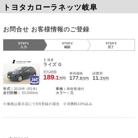
トヨタカローラネッツ岐阜
お問合せ お客様情報のご登録
STEP1
STEP2
STEP3
入力
確認
完了
トヨタ
ライズ G
支払総額
車両価格
諸費用
189
.1
177
11
.8
.3
万円
万円
万円
年式 :
2019年 (R1年)
車検 :
車検整備付
走行距離 :
50,000km
カラー :
黒
※価格は展示店にて8月登録の場合 ※消費税10%込み