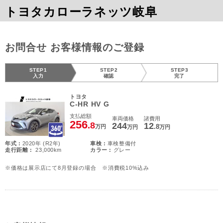
トヨタカローラネッツ岐阜
お問合せ お客様情報のご登録
STEP1
STEP2
STEP3
入力
確認
完了
トヨタ
C-HR HV G
支払総額
車両価格
諸費用
256
.8
244
12
.8
万円
万円
万円
年式 :
2020年 (R2年)
車検 :
車検整備付
走行距離 :
23,000km
カラー :
グレー
※価格は展示店にて8月登録の場合 ※消費税10%込み