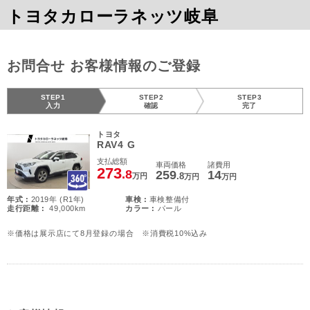
トヨタカローラネッツ岐阜
お問合せ お客様情報のご登録
STEP1
STEP2
STEP3
入力
確認
完了
トヨタ
RAV4 G
支払総額
車両価格
諸費用
273
.8
259
14
.8
万円
万円
万円
年式 :
2019年 (R1年)
車検 :
車検整備付
走行距離 :
49,000km
カラー :
パール
※価格は展示店にて8月登録の場合 ※消費税10%込み