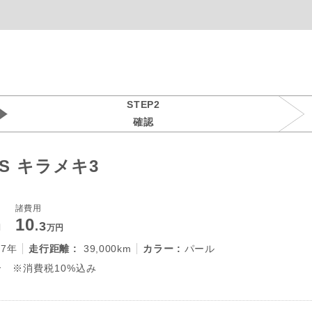
STEP2
確認
S キラメキ3
諸費用
10
.3
円
万円
27年
走行距離 :
39,000km
カラー :
パール
 ※消費税10%込み