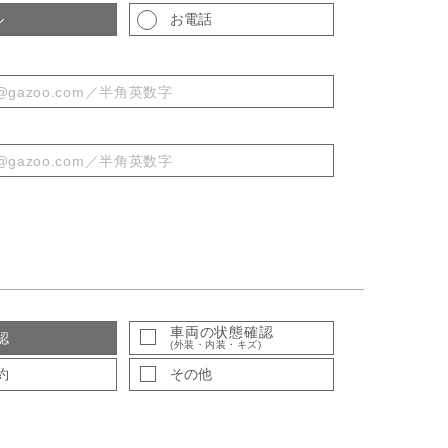
ル
お電話
車両の状態確認
認
(外装・内装・キズ)
約
その他