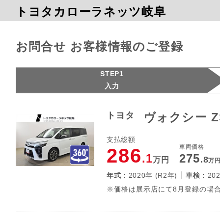
トヨタカローラネッツ岐阜
お問合せ お客様情報のご登録
STEP1
入力
トヨタ
ヴォクシー Z
支払総額
車両価格
286
.1
275
.8
万円
万
年式 :
2020年 (R2年)
車検 :
20
※価格は展示店にて8月登録の場合