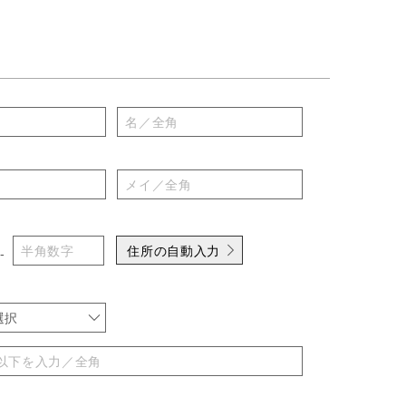
住所の自動入力
-
選択