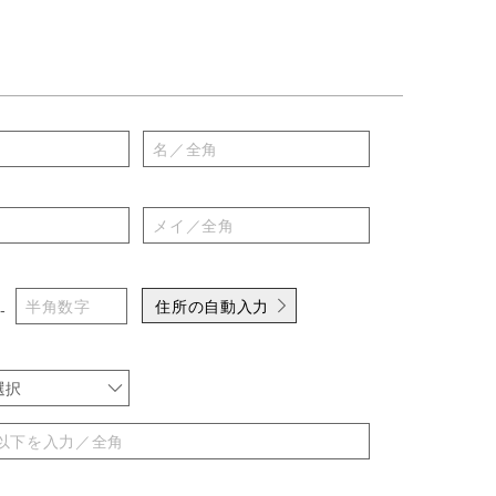
住所の自動入力
-
選択