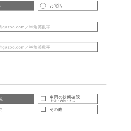
ル
お電話
車両の状態確認
認
(外装・内装・キズ)
約
その他