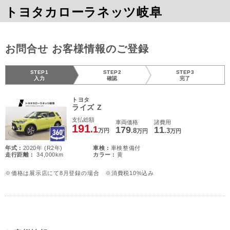
トヨタカローラネッツ岐阜
お問合せ お客様情報のご登録
STEP1
STEP2
STEP3
入力
確認
完了
トヨタ
ライズ Z
支払総額
車両価格
諸費用
191
.1
179
11
.8
.3
万円
万円
万円
年式 :
2020年 (R2年)
車検 :
車検整備付
走行距離 :
34,000km
カラー :
黄
※価格は展示店にて8月登録の場合 ※消費税10%込み