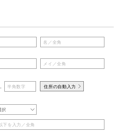
住所の自動入力
-
選択