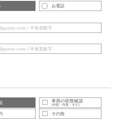
ル
お電話
車両の状態確認
認
(外装・内装・キズ)
約
その他