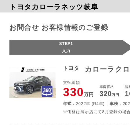
トヨタカローラネッツ岐阜
お問合せ お客様情報のご登録
STEP1
入力
トヨタ
カローラクロ
支払総額
車両価格
諸
330
320
1
万円
万円
年式 :
2022年 (R4年)
車検 :
20
※価格は展示店にて8月登録の場合