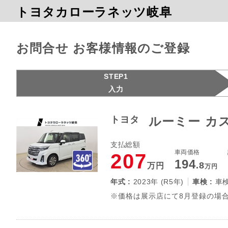
トヨタカローラネッツ岐阜
お問合せ お客様情報のご登録
STEP1
入力
トヨタ
ルーミー カ
支払総額
車両価格
207
194
.8
万円
万円
年式 :
2023年 (R5年)
車検 :
車
※価格は展示店にて8月登録の場合