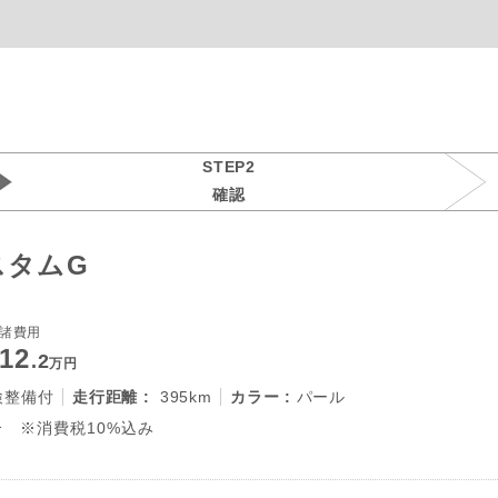
STEP2
確認
スタムG
諸費用
12
.2
万円
検整備付
走行距離 :
395km
カラー :
パール
 ※消費税10%込み