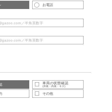
ル
お電話
車両の状態確認
認
(外装・内装・キズ)
約
その他