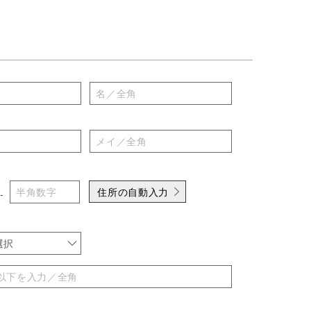
住所の自動入力
-
選択