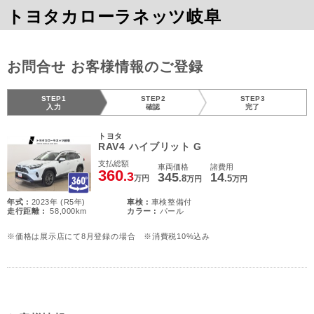
トヨタカローラネッツ岐阜
お問合せ お客様情報のご登録
STEP1
STEP2
STEP3
入力
確認
完了
トヨタ
RAV4 ハイブリット G
支払総額
車両価格
諸費用
360
.3
345
14
.8
.5
万円
万円
万円
年式 :
2023年 (R5年)
車検 :
車検整備付
走行距離 :
58,000km
カラー :
パール
※価格は展示店にて8月登録の場合 ※消費税10%込み