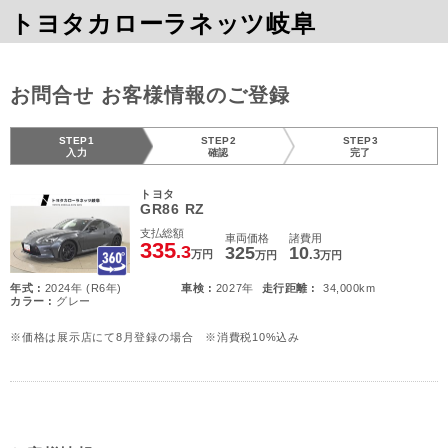
トヨタカローラネッツ岐阜
お問合せ お客様情報のご登録
STEP1
STEP2
STEP3
入力
確認
完了
トヨタ
GR86 RZ
支払総額
車両価格
諸費用
335
.3
325
10
.3
万円
万円
万円
年式 :
2024年 (R6年)
車検 :
2027年
走行距離 :
34,000km
カラー :
グレー
※価格は展示店にて8月登録の場合 ※消費税10%込み