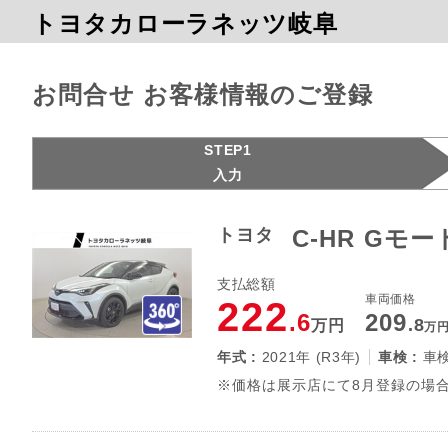
トヨタカローラネッツ岐阜
お問合せ お客様情報のご登録
STEP1
入力
トヨタ
C-HR Gモ
支払総額
車両価格
222
.6
209
.8
万円
万
年式 :
2021年 (R3年)
車検 :
車
※価格は展示店にて8月登録の場合