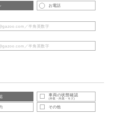
ル
お電話
車両の状態確認
認
(外装・内装・キズ)
約
その他