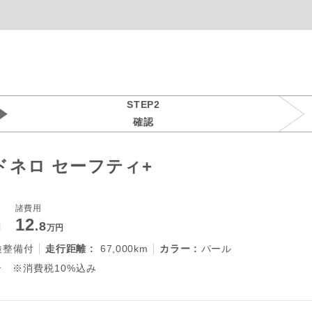
STEP2
確認
ードネロ セーフティ+
諸費用
12
.8
円
万円
検整備付
走行距離 :
67,000km
カラー :
パール
 ※消費税10%込み