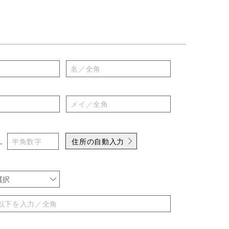
住所の自動入力
-
選択