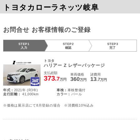
トヨタカローラネッツ岐阜
お問合せ お客様情報のご登録
STEP1
STEP2
STEP3
入力
確認
完了
トヨタ
ハリアー Z レザーパッケージ
支払総額
車両価格
諸費用
373
.7
360
13
.7
万円
万円
万円
年式 :
2021年 (R3年)
車検 :
車検整備付
走行距離 :
41,000km
カラー :
パール
※価格は展示店にて8月登録の場合 ※消費税10%込み