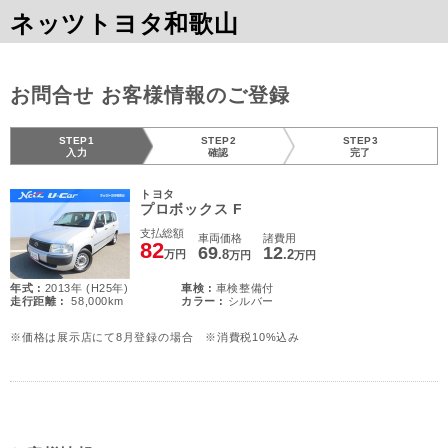
ネッツトヨタ和歌山
お問合せ お客様情報のご登録
STEP1
STEP2
STEP3
入力
確認
完了
トヨタ
プロボックス F
支払総額
車両価格
諸費用
82
69
12
.8
.2
万円
万円
万円
年式 :
2013年 (H25年)
車検 :
車検整備付
走行距離 :
58,000km
カラー :
シルバー
※価格は展示店にて8月登録の場合 ※消費税10%込み