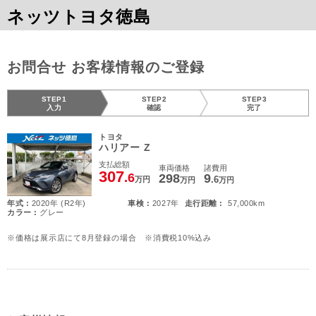
ネッツトヨタ徳島
お問合せ お客様情報のご登録
STEP1
STEP2
STEP3
入力
確認
完了
トヨタ
ハリアー Z
支払総額
車両価格
諸費用
307
.6
298
9
.6
万円
万円
万円
年式 :
2020年 (R2年)
車検 :
2027年
走行距離 :
57,000km
カラー :
グレー
※価格は展示店にて8月登録の場合 ※消費税10%込み