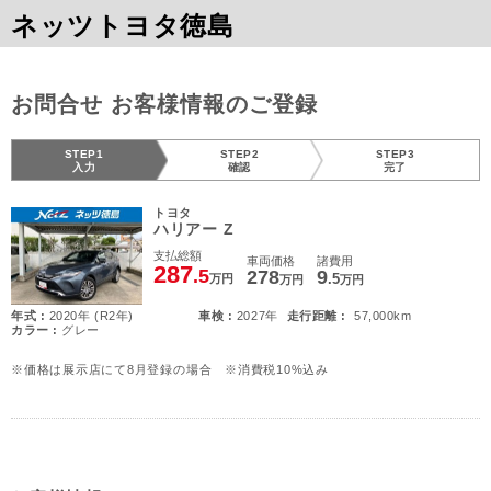
ネッツトヨタ徳島
お問合せ お客様情報のご登録
STEP1
STEP2
STEP3
入力
確認
完了
トヨタ
ハリアー Z
支払総額
車両価格
諸費用
287
.5
278
9
.5
万円
万円
万円
年式 :
2020年 (R2年)
車検 :
2027年
走行距離 :
57,000km
カラー :
グレー
※価格は展示店にて8月登録の場合 ※消費税10%込み