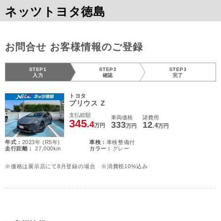
ネッツトヨタ徳島
お問合せ お客様情報のご登録
STEP1
STEP2
STEP3
入力
確認
完了
トヨタ
プリウス Z
支払総額
車両価格
諸費用
345
.4
333
12
.4
万円
万円
万円
年式 :
2023年 (R5年)
車検 :
車検整備付
走行距離 :
27,000km
カラー :
グレー
※価格は展示店にて8月登録の場合 ※消費税10%込み