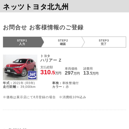
ネッツトヨタ北九州
お問合せ お客様情報のご登録
STEP1
STEP2
STEP3
入力
確認
完了
トヨタ
ハリアー Z
支払総額
車両価格
諸費用
310
.5
297
13
.5
万円
万円
万円
年式 :
2021年 (R3年)
車検 :
車検整備付
走行距離 :
39,000km
カラー :
赤
※価格は展示店にて8月登録の場合 ※消費税10%込み