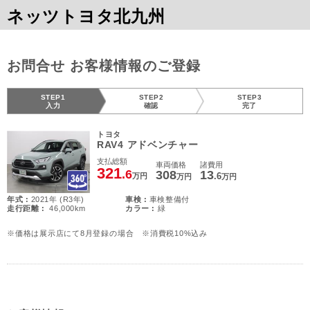
ネッツトヨタ北九州
お問合せ お客様情報のご登録
STEP1
STEP2
STEP3
入力
確認
完了
トヨタ
RAV4 アドベンチャー
支払総額
車両価格
諸費用
321
.6
308
13
.6
万円
万円
万円
年式 :
2021年 (R3年)
車検 :
車検整備付
走行距離 :
46,000km
カラー :
緑
※価格は展示店にて8月登録の場合 ※消費税10%込み