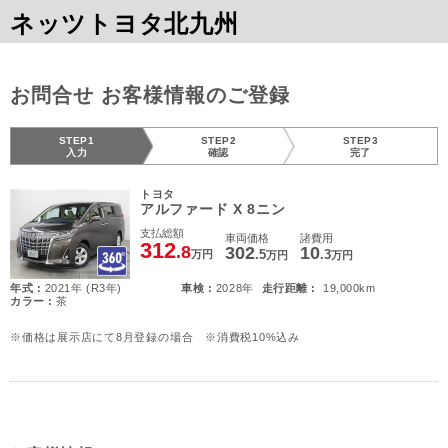
ネッツトヨタ北九州
お問合せ お客様情報のご登録
STEP1
STEP2
STEP3
入力
確認
完了
トヨタ
アルファード X 8ニン
支払総額
車両価格
諸費用
312
.8
302
10
.5
.3
万円
万円
万円
年式 :
2021年 (R3年)
車検 :
2028年
走行距離 :
19,000km
カラー :
茶
※価格は展示店にて8月登録の場合 ※消費税10%込み