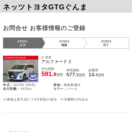
ネッツトヨタGTGぐんま
お問合せ お客様情報のご登録
STEP1
STEP2
STEP3
入力
確認
完了
トヨタ
アルファード Z
支払総額
車両価格
諸費用
591
.9
577
14
.5
.4
万円
万円
万円
年式 :
2023年 (R5年)
車検 :
車検整備付
走行距離 :
667km
カラー :
パール
※価格は展示店にて8月登録の場合 ※消費税10%込み