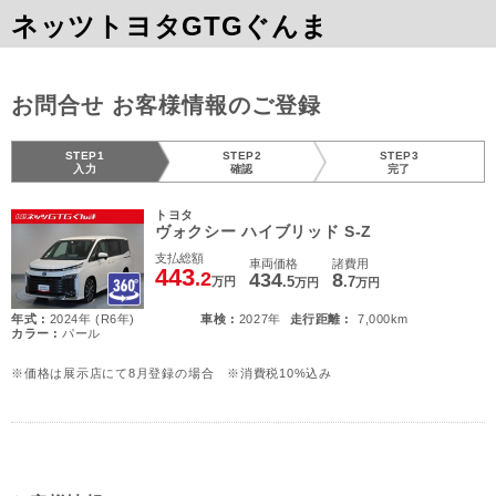
ネッツトヨタGTGぐんま
お問合せ お客様情報のご登録
STEP1
STEP2
STEP3
入力
確認
完了
トヨタ
ヴォクシー ハイブリッド S-Z
支払総額
車両価格
諸費用
443
.2
434
8
.5
.7
万円
万円
万円
年式 :
2024年 (R6年)
車検 :
2027年
走行距離 :
7,000km
カラー :
パール
※価格は展示店にて8月登録の場合 ※消費税10%込み