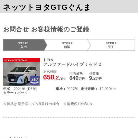
ネッツトヨタGTGぐんま
お問合せ お客様情報のご登録
STEP1
STEP2
STEP3
入力
確認
完了
トヨタ
アルファードハイブリッド Z
支払総額
車両価格
諸費用
658
.2
649
9
.2
万円
万円
万円
年式 :
2024年 (R6年)
車検 :
2027年
走行距離 :
12,000km
カラー :
パール
※価格は展示店にて8月登録の場合 ※消費税10%込み