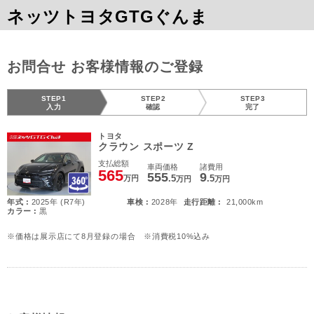
ネッツトヨタGTGぐんま
お問合せ お客様情報のご登録
STEP1
STEP2
STEP3
入力
確認
完了
トヨタ
クラウン スポーツ Z
支払総額
車両価格
諸費用
565
555
9
.5
.5
万円
万円
万円
年式 :
2025年 (R7年)
車検 :
2028年
走行距離 :
21,000km
カラー :
黒
※価格は展示店にて8月登録の場合 ※消費税10%込み