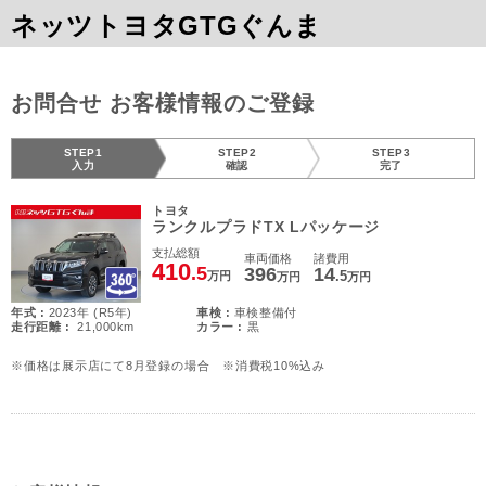
ネッツトヨタGTGぐんま
お問合せ お客様情報のご登録
STEP1
STEP2
STEP3
入力
確認
完了
トヨタ
ランクルプラドTX Lパッケージ
支払総額
車両価格
諸費用
410
.5
396
14
.5
万円
万円
万円
年式 :
2023年 (R5年)
車検 :
車検整備付
走行距離 :
21,000km
カラー :
黒
※価格は展示店にて8月登録の場合 ※消費税10%込み