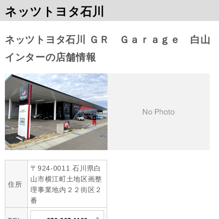
ネッツトヨタ石川
ネッツトヨタ石川 ＧＲ Ｇａｒａｇｅ 白山
インターの店舗情報
〒924-0011 石川県白
山市横江町土地区画整
住所
理事業地内２２街区２
番