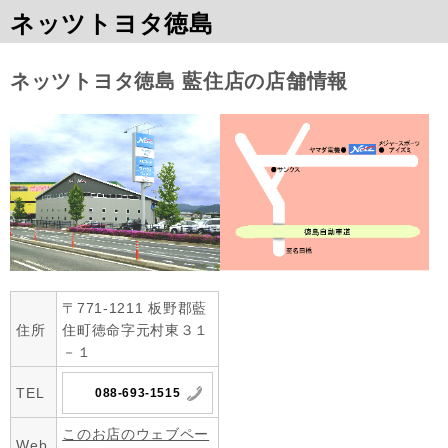
ネッツトヨタ徳島
ネッツトヨタ徳島 藍住店の店舗情報
〒771-1211 板野郡藍
住所
住町徳命字元村東３１
－１
TEL
088-693-1515
このお店のウェブペー
Web