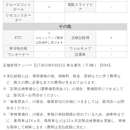
クルーズコント
電動スライドド
○
-
ロール
ア
リモコンスター
-
ター
その他
○
ETC
点検記録簿
○
※セットアップ費用
は別途申し受けます
寒冷地仕様
-
ウェルキャブ
-
ワンオーナー
-
試乗車
-
店舗管理ナンバー【173010843022】車台番号（下3桁）【094】
支払総額には、車両価格の他、保険料、税金、登録などに伴う費用な
ど、購入の際に必要な全ての費用が含まれております。
「定期点検整備なし(要整備箇所あり)」の場合、整備箇所につきまして
は、販売店へお問合せください。
「修復歴あり」の場合、修復部位の詳細につきましては、販売店へお問
合せください。
「車検整備付」の場合、車検の有効期限が切れているため、納車時まで
に、乗用車は24ヵ月、
商用車などは12ヵ月定期点検整備を実施し、車検
を取得して納車します（費用は支払総額に含む）。