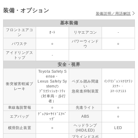
装備・オプション
装備説明／用語解説
基本装備
フロントエアコ
ｵｰﾄ
リヤエアコン
-
ン
パワーウィンド
パワステ
○
○
ウ
アイドリングス
-
トップ
安全・視界
Toyota Safety S
ense・
Lexus Safety Sy
ペダル踏み間違
ｲﾝﾃﾘｼﾞｪﾝﾄｸﾘｱﾗﾝ
衝突被害軽減ブ
stemの
い
ｽｿﾅｰ・
レーキ
ﾌﾟﾘｸﾗｯｼｭｾｰﾌﾃｨ
急発進抑制装置
ｽﾏｰﾄｱｼｽﾄ
（対車両・歩行
者）
車線逸脱警報
○
先進ライト
○
ﾃﾞｭｱﾙ+ｻｲﾄﾞｴｱﾊﾞ
エアバッグ
ABS
○
ｯｸﾞ
ヘッドランプ
横滑防止装置
○
LED
(HID/LED)
ブラインドスポ