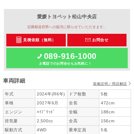
愛媛トヨペット
松山中央店
近隣都道府県への販売に限らせていただきます。
見積依頼（無料）
お問合せ
089-916-1000
お電話でのお問合せもお気軽に！
車両詳細
装備説明／用語解説
年式
2024年(R6年)
ドア枚数
5枚
車検
2027年6月
全長
472cm
エンジン
ﾊｲﾌﾞﾘｯﾄﾞ
全幅
188cm
排気量
2,500cc
全高
156cm
駆動方式
4WD
乗車定員
5名