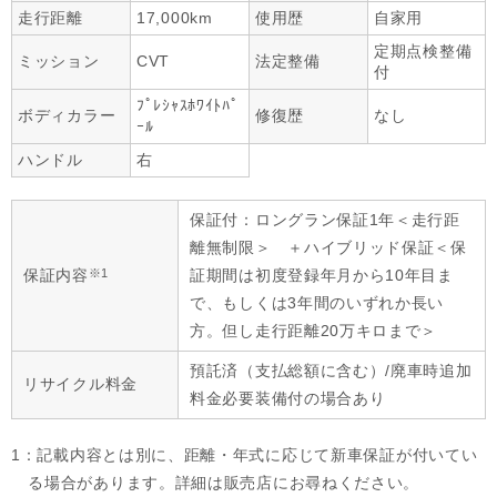
走行距離
17,000km
使用歴
自家用
定期点検整備
ミッション
CVT
法定整備
付
ﾌﾟﾚｼｬｽﾎﾜｲﾄﾊﾟ
ボディカラー
修復歴
なし
ｰﾙ
ハンドル
右
保証付：ロングラン保証1年＜走行距
離無制限＞ ＋ハイブリッド保証＜保
※1
保証内容
証期間は初度登録年月から10年目ま
で、もしくは3年間のいずれか長い
方。但し走行距離20万キロまで＞
預託済（支払総額に含む）/廃車時追加
リサイクル料金
料金必要装備付の場合あり
1：記載内容とは別に、距離・年式に応じて新車保証が付いてい
る場合があります。詳細は販売店にお尋ねください。