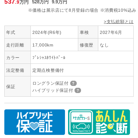
537
528
万円
9
.9
万円
.9
万円
※価格は展示店にて8月登録の場合 ※消費税10%込み
>支払総額とは
年式
2024年(R6年)
車検
2027年6月
走行距離
17,000km
修復歴
なし
カラー
ﾌﾟﾚｼｬｽﾎﾜｲﾄﾊﾟｰﾙ
法定整備
定期点検整備付
ロングラン保証付
保証
ハイブリッド保証付