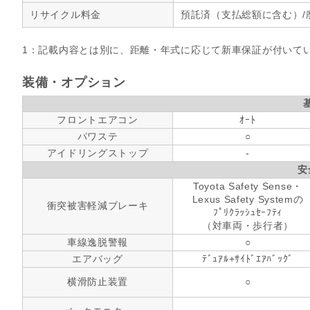
リサイクル料金
預託済（支払総額に含む）/
1：記載内容とは別に、距離・年式に応じて新車保証が付いて
装備・オプション
フロントエアコン
ｵｰﾄ
パワステ
○
アイドリングストップ
-
安
Toyota Safety Sense・
Lexus Safety Systemの
衝突被害軽減ブレーキ
ﾌﾟﾘｸﾗｯｼｭｾｰﾌﾃｨ
（対車両・歩行者）
車線逸脱警報
○
エアバッグ
ﾃﾞｭｱﾙ+ｻｲﾄﾞｴｱﾊﾞｯｸﾞ
横滑防止装置
○