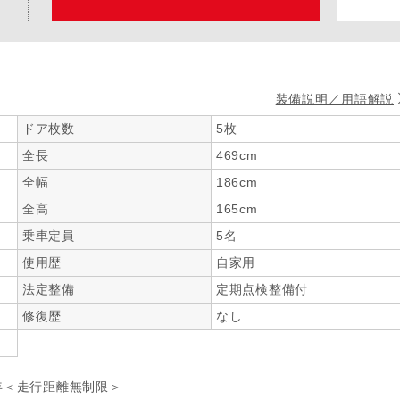
装備説明／用語解説
ドア枚数
5枚
全長
469cm
全幅
186cm
全高
165cm
乗車定員
5名
使用歴
自家用
法定整備
定期点検整備付
修復歴
なし
年＜走行距離無制限＞