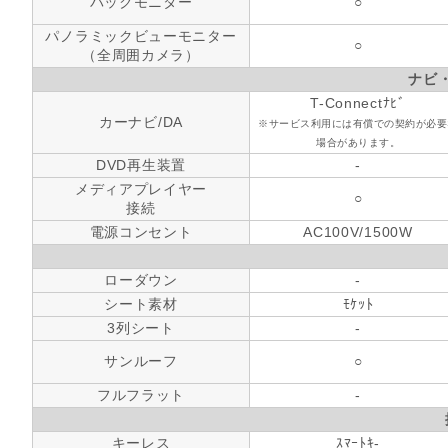
バックモニター
○
パノラミックビューモニター
○
（全周囲カメラ）
ナビ
T-Connectﾅﾋﾞ
カーナビ/DA
※サービス利用には有償での契約が必要
場合があります。
DVD再生装置
-
メディアプレイヤー
○
接続
電源コンセント
AC100V/1500W
ローダウン
-
シート素材
ﾓｹｯﾄ
3列シート
-
サンルーフ
○
フルフラット
-
キーレス
ｽﾏｰﾄｷ-