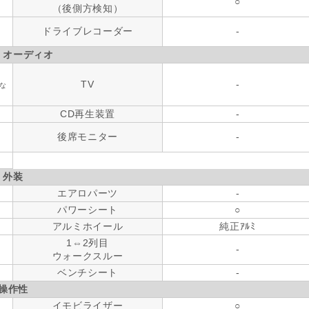
○
（後側方検知）
ドライブレコーダー
-
・オーディオ
TV
-
な
CD再生装置
-
後席モニター
-
外装
エアロパーツ
-
パワーシート
○
アルミホイール
純正ｱﾙﾐ
1⇔2列目
-
ウォークスルー
ベンチシート
-
操作性
イモビライザー
○