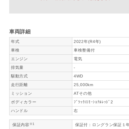
車両詳細
年式
2022年(R4年)
車検
車検整備付
エンジン
電気
排気量
-
駆動方式
4WD
走行距離
25,000km
ミッション
ATその他
ボディカラー
ﾌﾞﾗｯｸ/ｴﾓｰｼｮﾅﾙﾚｯﾄﾞ2
ハンドル
右
※1
保証内容
保証付：ロングラン保証１