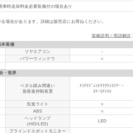
廃車時追加料金必要装備付の場合あり
いる場合があります。詳細は販売店にお尋ねください。
装備説明／用語解説
基本装備
リヤエアコン
-
パワーウィンドウ
○
全・視界
ペダル踏み間違い
ｲﾝﾃﾘｼﾞｪﾝﾄｸﾘｱﾗﾝｽｿﾅｰ・
急発進抑制装置
ｽﾏｰﾄｱｼｽﾄ
先進ライト
○
ABS
○
ヘッドランプ
LED
(HID/LED)
ブラインドスポットモニター