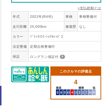
>支払総額とは
年式
2022年(R4年)
車検
車検整備付
走行距離
25,000km
修復歴
なし
カラー
ﾌﾞﾗｯｸ/ｴﾓｰｼｮﾅﾙﾚｯﾄﾞ2
法定整備
定期点検整備付
保証
ロングラン保証付
このクルマの評価点
4