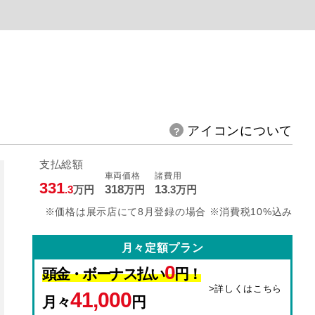
アイコンについて
支払総額
車両価格
諸費用
331
318
13
.3
万円
万円
.3
万円
※価格は展示店にて8月登録の場合 ※消費税10%込み
月々定額プラン
0
頭金・ボーナス払い
円！
>詳しくはこちら
41,000
月々
円