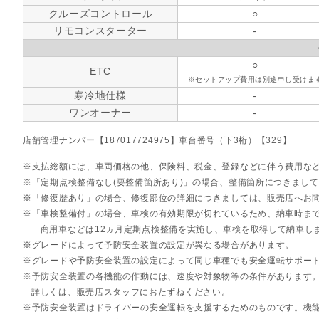
クルーズコントロール
○
リモコンスターター
-
○
ETC
※セットアップ費用は別途申し受けま
寒冷地仕様
-
ワンオーナー
-
店舗管理ナンバー【187017724975】車台番号（下3桁）【329】
支払総額には、車両価格の他、保険料、税金、登録などに伴う費用な
「定期点検整備なし(要整備箇所あり)」の場合、整備箇所につきまし
「修復歴あり」の場合、修復部位の詳細につきましては、販売店へお
「車検整備付」の場合、車検の有効期限が切れているため、納車時まで
商用車などは12ヵ月定期点検整備を実施し、車検を取得して納車し
グレードによって予防安全装置の設定が異なる場合があります。
グレードや予防安全装置の設定によって同じ車種でも安全運転サポー
予防安全装置の各機能の作動には、速度や対象物等の条件があります
詳しくは、販売店スタッフにおたずねください。
予防安全装置はドライバーの安全運転を支援するためのものです。機