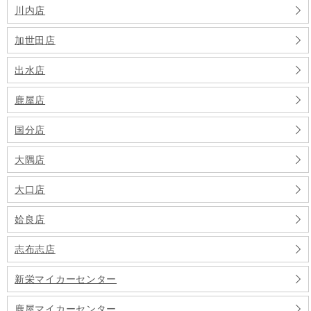
川内店
加世田店
出水店
鹿屋店
国分店
大隅店
大口店
姶良店
志布志店
新栄マイカーセンター
鹿屋マイカーセンター