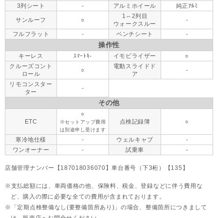
3列シート
-
アルミホイール
純正ｱﾙﾐ
1⇔2列目
サンルーフ
○
-
ウォークスルー
フルフラット
-
ベンチシート
-
操作性
キーレス
ｽﾏｰﾄｷ-
イモビライザー
○
クルーズコント
電動スライドド
○
-
ロール
ア
リモコンスター
-
ター
その他
○
ETC
点検記録簿
○
※セットアップ費用
は別途申し受けます
寒冷地仕様
-
ウェルキャブ
-
ワンオーナー
-
試乗車
-
店舗管理ナンバー【187018036070】車台番号（下3桁）【135】
支払総額には、車両価格の他、保険料、税金、登録などに伴う費用な
ど、購入の際に必要な全ての費用が含まれております。
「定期点検整備なし(要整備箇所あり)」の場合、整備箇所につきまして