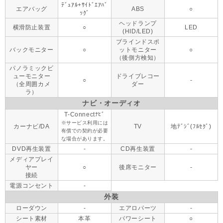
ﾃﾞｭｱﾙ+ｻｲﾄﾞｴｱﾊﾞ
エアバッグ
ABS
○
ｯｸﾞ
ヘッドランプ
横滑防止装置
○
LED
(HID/LED)
ブラインドスポ
バックモニター
○
ットモニター
○
（後側方検知）
パノラミックビ
ューモニター
ドライブレコー
○
-
（全周囲カメ
ダー
ラ）
ナビ・オーディオ
T-Connectﾅﾋﾞ
※サービス利用には
カーナビ/DA
TV
地ﾃﾞｼﾞ(ﾌﾙｾｸﾞ)
有償での契約が必要
な場合があります。
DVD再生装置
-
CD再生装置
-
メディアプレイ
ヤー
○
後席モニター
-
接続
電源コンセント
-
外装
ローダウン
-
エアロパーツ
-
シート素材
本革
パワーシート
○