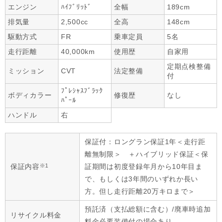
エンジン
ﾊｲﾌﾞﾘｯﾄﾞ
全幅
189cm
排気量
2,500cc
全高
148cm
駆動方式
FR
乗車定員
5名
走行距離
40,000km
使用歴
自家用
定期点検整備
ミッション
CVT
法定整備
付
ﾌﾟﾚｼｬｽﾌﾞﾗｯｸ
ボディカラー
修復歴
なし
ﾊﾟｰﾙ
ハンドル
右
保証付：ロングラン保証1年＜走行距
離無制限＞ ＋ハイブリッド保証＜保
※1
保証内容
証期間は初度登録年月から10年目ま
で、もしくは3年間のいずれか長い
方。但し走行距離20万キロまで＞
預託済（支払総額に含む）/廃車時追加
リサイクル料金
料金必要装備付の場合あり