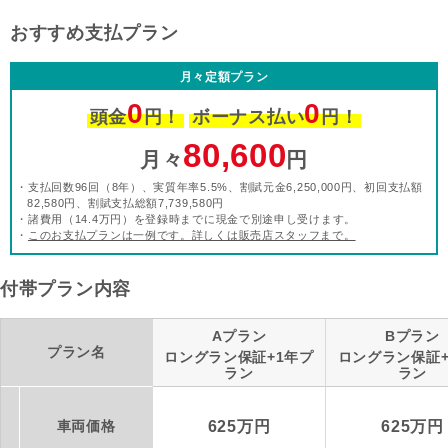
おすすめ支払プラン
月々定額プラン
0
0
頭金
円！
ボーナス払い
円！
80,600
月々
円
・支払回数96回（8年）、実質年率5.5%、割賦元金6,250,000円、初回支払額
82,580円、割賦支払総額7,739,580円
・諸費用（14.4万円）を登録時までに現金で別途申し受けます。
・
このお支払プランは一例です。詳しくは販売店スタッフまで。
付帯プラン内容
Aプラン
Bプラン
プラン名
ロングラン保証+1年プ
ロングラン保証+
ラン
ラン
車両価格
625万円
625万円