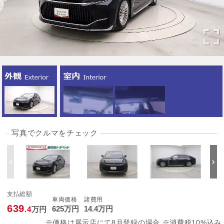
写真でクルマをチェック
支払総額
車両価格
諸費用
639
625
万円
14
.4
万円
.4
万円
※価格は展示店にて8月登録の場合 ※消費税10%込み