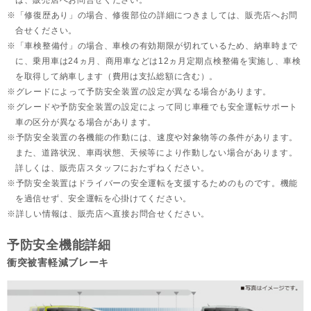
は、販売店へお問合せください。
「修復歴あり」の場合、修復部位の詳細につきましては、販売店へお問
合せください。
「車検整備付」の場合、車検の有効期限が切れているため、納車時まで
に、乗用車は24ヵ月、
商用車などは12ヵ月定期点検整備を実施し、車検
を取得して納車します（費用は支払総額に含む）。
グレードによって予防安全装置の設定が異なる場合があります。
グレードや予防安全装置の設定によって同じ車種でも安全運転サポート
車の区分が異なる場合があります。
予防安全装置の各機能の作動には、速度や対象物等の条件があります。
また、道路状況、車両状態、天候等により作動しない場合があります。
詳しくは、販売店スタッフにおたずねください。
予防安全装置はドライバーの安全運転を支援するためのものです。機能
を過信せず、安全運転を心掛けてください。
詳しい情報は、販売店へ直接お問合せください。
予防安全機能詳細
衝突被害軽減ブレーキ