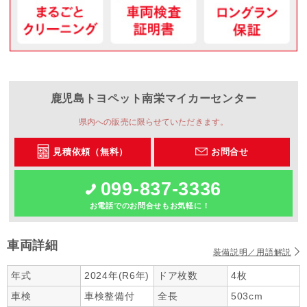
鹿児島トヨペット
南栄マイカーセンター
県内への販売に限らせていただきます。
見積依頼（無料）
お問合せ
099-837-3336
お電話でのお問合せもお気軽に！
車両詳細
装備説明／用語解説
年式
2024年(R6年)
ドア枚数
4枚
車検
車検整備付
全長
503cm