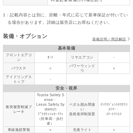
1：記載内容とは別に、距離・年式に応じて新車保証が付いてい
る場合があります。詳細は販売店にお尋ねください。
装備・オプション
装備説明／用語解説
基本装備
フロントエアコ
ｵｰﾄ
リヤエアコン
-
ン
パワーウィンド
パワステ
○
○
ウ
アイドリングス
-
トップ
安全・視界
Toyota Safety S
ense・
Lexus Safety Sy
ペダル踏み間違
ｲﾝﾃﾘｼﾞｪﾝﾄｸﾘｱﾗﾝ
衝突被害軽減ブ
stemの
い
ｽｿﾅｰ・
レーキ
ﾌﾟﾘｸﾗｯｼｭｾｰﾌﾃｨ
急発進抑制装置
ｽﾏｰﾄｱｼｽﾄ
（対車両・歩行
者）
車線逸脱警報
○
先進ライト
○