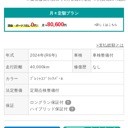
月々定額プラン
80,600
0
>詳しくはこちら
月々
円
頭金・ボーナス払い
円！
>支払総額とは
年式
2024年(R6年)
車検
車検整備付
走行距離
40,000km
修復歴
なし
カラー
ﾌﾟﾚｼｬｽﾌﾞﾗｯｸﾊﾟｰﾙ
法定整備
定期点検整備付
ロングラン保証付
保証
ハイブリッド保証付