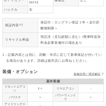
ボディカラー
修復歴
なし
ﾀﾙﾏｲｶ
ハンドル
右
保証付：ロングラン保証１年＜走行距
※1
保証内容
離無制限＞
預託済（支払総額に含む）/廃車時追加
リサイクル料金
料金必要装備付の場合あり
1：記載内容とは別に、距離・年式に応じて新車保証が付いてい
る場合があります。詳細は販売店にお尋ねください。
装備・オプション
装備説明／用語解説
基本装備
フロントエアコ
ｵｰﾄ
リヤエアコン
-
ン
パワーウィンド
パワステ
○
○
ウ
アイドリングス