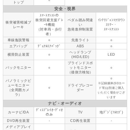
○
トップ
安全・視界
ｽﾏｰﾄｱｼｽﾄの
衝突回避支援ﾌﾞﾚ
ペダル踏み間違
ｲﾝﾃﾘｼﾞｪﾝﾄｸﾘｱﾗﾝ
衝突被害軽減ブ
ｰｷ機能
い
ｽｿﾅｰ・
レーキ
（対車両・歩行
急発進抑制装置
ｽﾏｰﾄｱｼｽﾄ
者）
車線逸脱警報
○
先進ライト
○
エアバッグ
ﾃﾞｭｱﾙｴｱﾊﾞｯｸﾞ
ABS
○
ヘッドランプ
横滑防止装置
○
LED
(HID/LED)
ブラインドスポ
バックモニター
○
ットモニター
○
（後側方検知）
○
パノラミックビ
※記録媒体(SDカー
ューモニター
ドライブレコー
○
ド等)は別途ご購入
（全周囲カメ
ダー
いただく場合がござ
ラ）
います
ナビ・オーディオ
ﾃﾞｨｽﾌﾟﾚｲｵｰﾃﾞｨｵ
カーナビ/DA
TV
地ﾃﾞｼﾞ(ﾌﾙｾｸﾞ)
のみ
DVD再生装置
-
CD再生装置
-
メディアプレイ