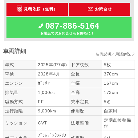
見積依頼（無料）
お問合せ
087-886-5164
お電話でのお問合せもお気軽に！
車両詳細
装備説明／用語解説
年式
2025年(R7年)
ドア枚数
5枚
車検
2028年4月
全長
370cm
エンジン
ｶﾞｿﾘﾝ
全幅
167cm
排気量
1,000cc
全高
173cm
駆動方式
FF
乗車定員
5名
走行距離
9,000km
使用歴
自家用
定期点検整備
ミッション
CVT
法定整備
付
ﾌﾟﾗﾑﾌﾞﾗｳﾝｸﾘｽ