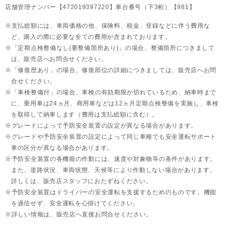
店舗管理ナンバー【472019397220】車台番号（下3桁）【981】
支払総額には、車両価格の他、保険料、税金、登録などに伴う費用な
ど、購入の際に必要な全ての費用が含まれております。
「定期点検整備なし(要整備箇所あり)」の場合、整備箇所につきまして
は、販売店へお問合せください。
「修復歴あり」の場合、修復部位の詳細につきましては、販売店へお問
合せください。
「車検整備付」の場合、車検の有効期限が切れているため、納車時まで
に、乗用車は24ヵ月、
商用車などは12ヵ月定期点検整備を実施し、車検
を取得して納車します（費用は支払総額に含む）。
グレードによって予防安全装置の設定が異なる場合があります。
グレードや予防安全装置の設定によって同じ車種でも安全運転サポート
車の区分が異なる場合があります。
予防安全装置の各機能の作動には、速度や対象物等の条件があります。
また、道路状況、車両状態、天候等により作動しない場合があります。
詳しくは、販売店スタッフにおたずねください。
予防安全装置はドライバーの安全運転を支援するためのものです。機能
を過信せず、安全運転を心掛けてください。
詳しい情報は、販売店へ直接お問合せください。