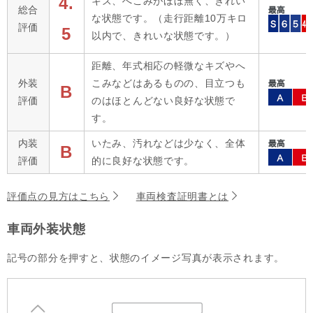
4.
キズ、へこみがほぼ無く、きれい
総合
な状態です。（走行距離10万キロ
評価
5
以内で、きれいな状態です。）
距離、年式相応の軽微なキズやへ
外装
こみなどはあるものの、目立つも
B
評価
のはほとんどない良好な状態で
す。
内装
いたみ、汚れなどは少なく、全体
B
評価
的に良好な状態です。
評価点の見方はこちら
車両検査証明書とは
車両外装状態
記号の部分を押すと、状態のイメージ写真が表示されます。