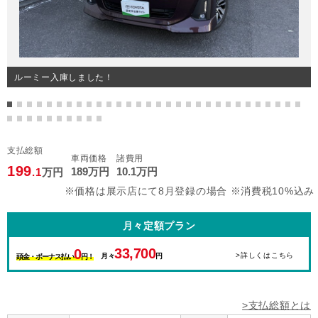
ルーミー入庫しました！
支払総額
車両価格
諸費用
199
189
万円
10
.1
万円
.1
万円
※価格は展示店にて8月登録の場合 ※消費税10%込み
月々定額プラン
33,700
0
>詳しくはこちら
月々
円
頭金・ボーナス払い
円！
>支払総額とは