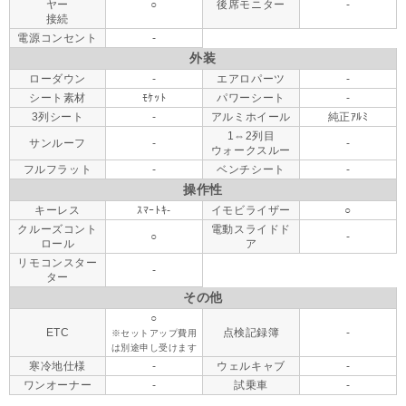
ヤー
○
後席モニター
-
接続
電源コンセント
-
外装
ローダウン
-
エアロパーツ
-
シート素材
ﾓｹｯﾄ
パワーシート
-
3列シート
-
アルミホイール
純正ｱﾙﾐ
1⇔2列目
サンルーフ
-
-
ウォークスルー
フルフラット
-
ベンチシート
-
操作性
キーレス
ｽﾏｰﾄｷ-
イモビライザー
○
クルーズコント
電動スライドド
○
-
ロール
ア
リモコンスター
-
ター
その他
○
ETC
点検記録簿
-
※セットアップ費用
は別途申し受けます
寒冷地仕様
-
ウェルキャブ
-
ワンオーナー
-
試乗車
-