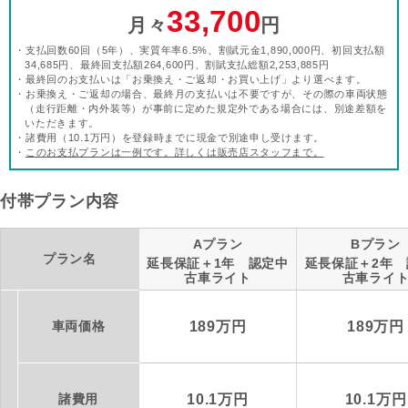
33,700
月々
円
・支払回数60回（5年）、実質年率6.5%、割賦元金1,890,000円、初回支払額
34,685円、最終回支払額264,600円、割賦支払総額2,253,885円
・最終回のお支払いは「お乗換え・ご返却・お買い上げ」より選べます。
・お乗換え・ご返却の場合、最終月の支払いは不要ですが、その際の車両状態
（走行距離・内外装等）が事前に定めた規定外である場合には、別途差額を
いただきます。
・諸費用（10.1万円）を登録時までに現金で別途申し受けます。
・
このお支払プランは一例です。詳しくは販売店スタッフまで。
付帯プラン内容
Aプラン
Bプラン
プラン名
延長保証＋1年 認定中
延長保証＋2年 
古車ライト
古車ライ
車両価格
189万円
189万円
諸費用
10.1万円
10.1万円