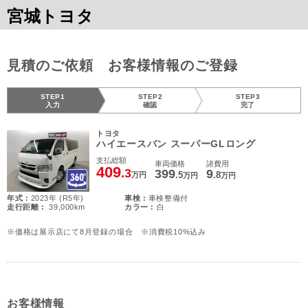
宮城トヨタ
見積のご依頼 お客様情報のご登録
STEP1
STEP2
STEP3
入力
確認
完了
トヨタ
ハイエースバン スーパーGLロング
支払総額
車両価格
諸費用
409
.3
399
9
.5
.8
万円
万円
万円
年式 :
2023年 (R5年)
車検 :
車検整備付
走行距離 :
39,000km
カラー :
白
※価格は展示店にて8月登録の場合 ※消費税10%込み
お客様情報