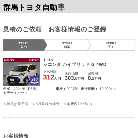
群馬トヨタ自動車
見積のご依頼 お客様情報のご登録
STEP1
STEP2
STEP3
入力
確認
完了
トヨタ
シエンタ ハイブリッド G 4WD
支払総額
車両価格
諸費用
312
303
8
.8
.2
万円
万円
万円
年式 :
2024年 (R6年)
車検 :
2027年
走行距離 :
19,000km
カラー :
パール
※価格は展示店にて8月登録の場合 ※消費税10%込み
お客様情報