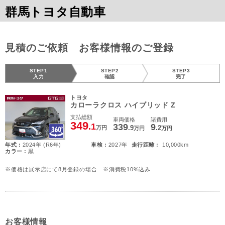
群馬トヨタ自動車
見積のご依頼 お客様情報のご登録
STEP1
STEP2
STEP3
入力
確認
完了
トヨタ
カローラクロス ハイブリッド Z
支払総額
車両価格
諸費用
349
.1
339
9
.9
.2
万円
万円
万円
年式 :
2024年 (R6年)
車検 :
2027年
走行距離 :
10,000km
カラー :
黒
※価格は展示店にて8月登録の場合 ※消費税10%込み
お客様情報