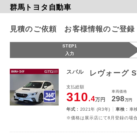
群馬トヨタ自動車
見積のご依頼 お客様情報のご登録
STEP1
入力
スバル
レヴォーグ S
支払総額
車両価格
310
.4
298
万円
万円
年式 :
2021年 (R3年)
車検 :
車
※価格は展示店にて8月登録の場合