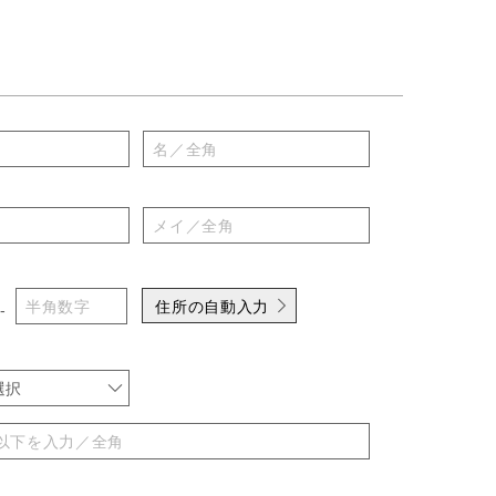
住所の自動入力
-
選択