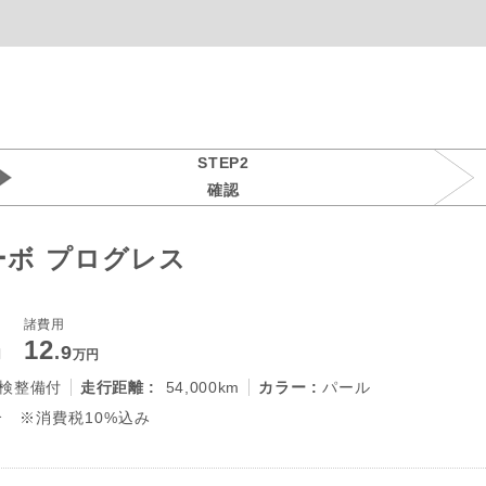
STEP2
確認
ーボ プログレス
諸費用
12
.9
円
万円
検整備付
走行距離 :
54,000km
カラー :
パール
 ※消費税10%込み