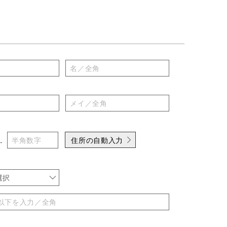
住所の自動入力
-
選択