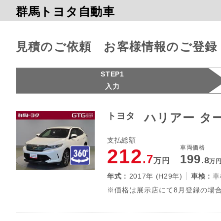
群馬トヨタ自動車
見積のご依頼 お客様情報のご登録
STEP1
入力
トヨタ
ハリアー タ
支払総額
車両価格
212
.7
199
.8
万円
万
年式 :
2017年 (H29年)
車検 :
車
※価格は展示店にて8月登録の場合