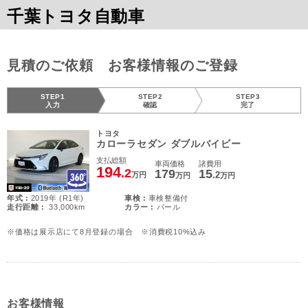
千葉トヨタ自動車
見積のご依頼 お客様情報のご登録
STEP1
STEP2
STEP3
入力
確認
完了
トヨタ
カローラセダン ダブルバイビー
支払総額
車両価格
諸費用
194
.2
179
15
.2
万円
万円
万円
年式 :
2019年 (R1年)
車検 :
車検整備付
走行距離 :
33,000km
カラー :
パール
※価格は展示店にて8月登録の場合 ※消費税10%込み
お客様情報