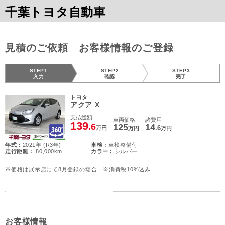
千葉トヨタ自動車
見積のご依頼 お客様情報のご登録
STEP1
STEP2
STEP3
入力
確認
完了
トヨタ
アクア X
支払総額
車両価格
諸費用
139
.6
125
14
.6
万円
万円
万円
年式 :
2021年 (R3年)
車検 :
車検整備付
走行距離 :
80,000km
カラー :
シルバー
※価格は展示店にて8月登録の場合 ※消費税10%込み
お客様情報