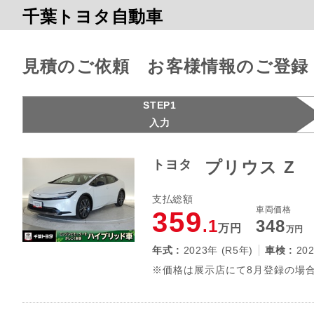
千葉トヨタ自動車
見積のご依頼 お客様情報のご登録
STEP1
入力
トヨタ
プリウス Z
支払総額
車両価格
359
.1
348
万円
万円
年式 :
2023年 (R5年)
車検 :
20
※価格は展示店にて8月登録の場合