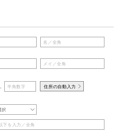
住所の自動入力
-
選択