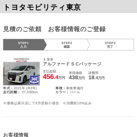
トヨタモビリティ東京
見積のご依頼 お客様情報のご登録
STEP1
STEP2
STEP3
入力
確認
完了
トヨタ
アルファード S Cパッケージ
支払総額
車両価格
諸費用
456
.4
438
18
.4
万円
万円
万円
年式 :
2021年 (R3年)
車検 :
車検整備付
走行距離 :
37,000km
カラー :
パール
※価格は展示店にて8月登録の場合 ※消費税10%込み
お客様情報