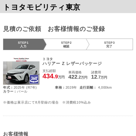
トヨタモビリティ東京
見積のご依頼 お客様情報のご登録
STEP1
STEP2
STEP3
入力
確認
完了
トヨタ
ハリアー Z レザーパッケージ
支払総額
車両価格
諸費用
434
.9
422
12
.2
.7
万円
万円
万円
年式 :
2025年 (R7年)
車検 :
2028年
走行距離 :
4,000km
カラー :
パール
※価格は展示店にて8月登録の場合 ※消費税10%込み
お客様情報