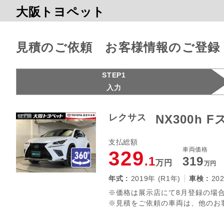
大阪トヨペット
見積のご依頼 お客様情報のご登録
STEP1
入力
レクサス
NX300h 
支払総額
車両価格
329
.1
319
万円
万円
年式 :
2019年 (R1年)
車検 :
20
※価格は展示店にて8月登録の場合
※見積をご依頼の車両は、他のお