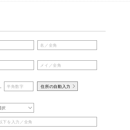
住所の自動入力
-
選択