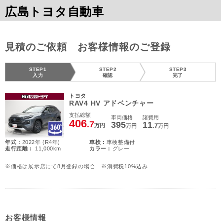
広島トヨタ自動車
見積のご依頼 お客様情報のご登録
STEP1
STEP2
STEP3
入力
確認
完了
トヨタ
RAV4 HV アドベンチャー
支払総額
車両価格
諸費用
406
.7
395
11
.7
万円
万円
万円
年式 :
2022年 (R4年)
車検 :
車検整備付
走行距離 :
11,000km
カラー :
グレー
※価格は展示店にて8月登録の場合 ※消費税10%込み
お客様情報